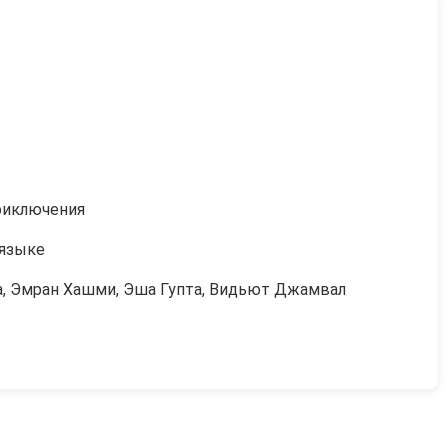
риключения
 языке
а, Эмран Хашми, Эша Гупта, Видьют Джамвал