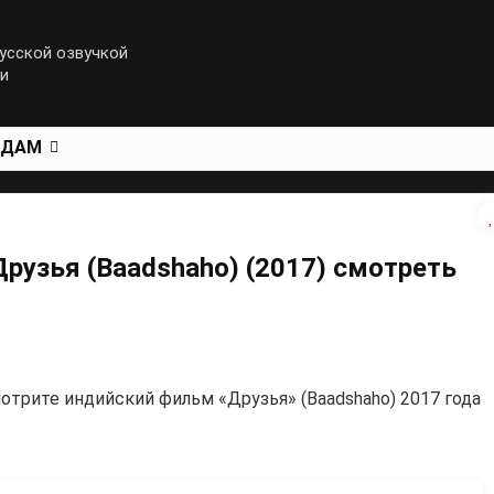
усской озвучкой
ии
ОДАМ
рузья (Baadshaho) (2017) смотреть
отрите индийский фильм «Друзья» (Baadshaho) 2017 года