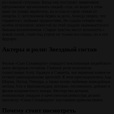
из сложной ситуации. Когда ему поступает заманчивое
предложение организовать свадьбу года, он видит в этом
шанс не только заработать, но и спасти свою семью от
нищеты. С энтузиазмом берясь за дело, Ананда уверен, что
справится с любыми трудностями. Но судьба готовит ему
особое испытание: невестой на этой свадьбе оказывается его
бывшая возлюбленная. Старые чувства могут вспыхнуть с
новой силой, ставя под угрозу не только его планы, но и его
будущее.
Актеры и роли: Звездный состав
Фильм «Сын Сатьямурти» порадует поклонников индийского
кино звездным составом. Главные роли исполнили
талантливые Аллу Арджун и Саманта, чья экранная химия не
оставит равнодушными зрителей. К ним присоединились Ада
Шарма, Нитья, Упендра, а также всеми любимые комедийные
актеры Али и Брахманандам, которые, несомненно, добавят в
фильм искрометного юмора. Мастерство актеров,
живописные локации и качественная режиссура делают
просмотр «Сына Сатьямурти» настоящим удовольствием.
Почему стоит посмотреть