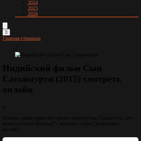
2024
2025
2026
Главная страница
0
Индийский фильм Сын
Сатьямурти (2015) смотреть
онлайн
9
Богатая семья теряет всё после смерти отца. Сможет ли сын
вернуть былое величие? Смотрите «Сын Сатьямурти»
онлайн!