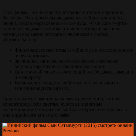
Этот фильм – это не просто история о потере и обретении
богатства. Это трогательная драма о семейных ценностях,
любви, самопожертвовании и силе духа. «Сын Сатьямурти»
заставляет задуматься о том, что действительно важно в
жизни, и как важно оставаться человеком в любых
обстоятельствах.
Фильм затрагивает темы семейных уз и ответственности
перед близкими.
Зрелищные танцевальные номера и музыкальные
вставки, характерные для индийского кино.
Динамичный сюжет, сочетающий в себе драму, комедию
и мелодраму.
Возможность увидеть любимых актеров в ярких и
запоминающихся образах.
Приготовьтесь к эмоциональному путешествию, которое
оставит после себя светлые чувства и приятные
воспоминания. Смотрите «Сын Сатьямурти» и окунитесь в
мир индийского кинематографа!
Previous