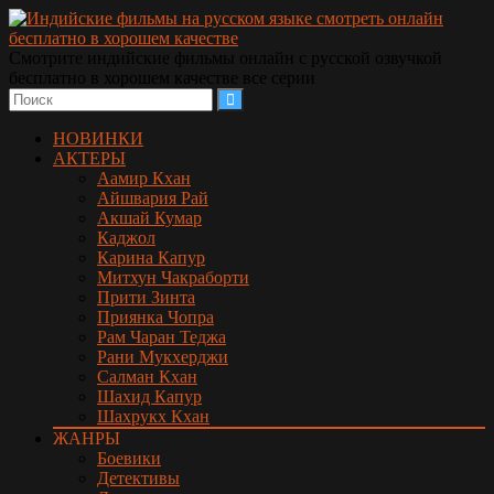
Смотрите индийские фильмы онлайн с русской озвучкой
бесплатно в хорошем качестве все серии
НОВИНКИ
АКТЕРЫ
Аамир Кхан
Айшвария Рай
Акшай Кумар
Каджол
Карина Капур
Митхун Чакраборти
Прити Зинта
Приянка Чопра
Рам Чаран Теджа
Рани Мукхерджи
Салман Кхан
Шахид Капур
Шахрукх Кхан
ЖАНРЫ
Боевики
Детективы