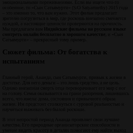
эмоциональными переживаниями. Если вы ищете что-то
особенное, то «Сын Сатьямурти» (S/O Satyamurthy) 2015 года
– это именно то, что вам нужно. Этот фильм предлагает
зрителю погрузиться в мир, где роскошь внезапно сменяется
нуждой, а настоящие ценности проверяются на прочность.
Мы предлагаем вам
Индийские фильмы на русском языке
смотреть онлайн бесплатно в хорошем качестве
, и «Сын
Сатьямурти» – прекрасный тому пример.
Сюжет фильма: От богатства к
испытаниям
Главный герой, Ананда, сын Сатьямурти, привык к жизни в
достатке. Для него деньги – это лишь средство, а не цель.
Однако внезапная смерть отца переворачивает его мир с ног
на голову. Семья оказывается на грани разорения, лишившись
всего, что имела: дома, состояния и привычного образа
жизни. Им предстоит столкнуться с суровой реальностью и
научиться выживать без былой роскоши.
В этот непростой период Ананда проявляет свои лучшие
качества. Его природные организаторские способности и
умение видеть красоту в деталях помогают ему найти выход