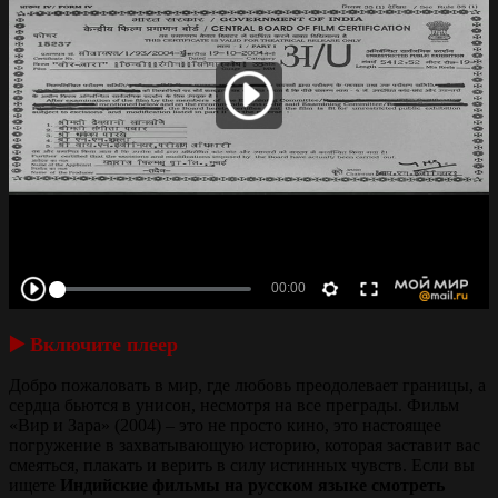
▶️ Включите плеер
Добро пожаловать в мир, где любовь преодолевает границы, а
сердца бьются в унисон, несмотря на все преграды. Фильм
«Вир и Зара» (2004) – это не просто кино, это настоящее
погружение в захватывающую историю, которая заставит вас
смеяться, плакать и верить в силу истинных чувств. Если вы
ищете
Индийские фильмы на русском языке смотреть