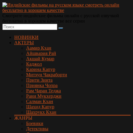
Смотрите индийские фильмы онлайн с русской озвучкой
бесплатно в хорошем качестве все серии
НОВИНКИ
АКТЕРЫ
Аамир Кхан
Айшвария Рай
Акшай Кумар
Каджол
Карина Капур
Митхун Чакраборти
Прити Зинта
Приянка Чопра
Рам Чаран Теджа
Рани Мукхерджи
Салман Кхан
Шахид Капур
Шахрукх Кхан
ЖАНРЫ
Боевики
Детективы