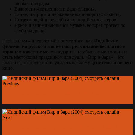
любые преграды.
Важности жертвенности ради близких.
Тайне, интриге и неожиданных поворотах сюжета.
Потрясающей игре любимых индийских актеров.
Яркой и запоминающейся музыке, которая трогает до
глубины души.
Этот фильм – прекрасный пример того, как
Индийские
фильмы на русском языке смотреть онлайн бесплатно в
хорошем качестве
могут подарить незабываемые эмоции и
стать настоящим праздником для души. «Вир и Зара» – это
классика, которую стоит увидеть каждому ценителю хорошего
кино.
Previous
Индийский фильм Пир любви (2014) смотреть
онлайн
Next
Индийский фильм Сумасшедшее сердце (1997)
смотреть онлайн