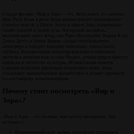
Сердце фильма «Вир и Зара» – это, безусловно, его актеры.
Шах Рукх Кхан в роли Вира демонстрирует невероятную
глубину чувств, а Прити Зинта в образе Зары очаровывает
своей грацией и силой духа. Актерский ансамбль,
включающий таких звезд, как Рани Мукхерджи, Кирон Кхер,
Дивья Дутта и Боман Ирани, создает незабываемую
атмосферу и придает каждому персонажу уникальную
глубину. Великолепная операторская работа переносит
зрителя в живописные уголки Индии, демонстрируя красоту
природы и богатство культуры. Музыкальные номера,
ставшие визитной карточкой индийского кино, лишь
усиливают эмоциональное воздействие и делают просмотр
по-настоящему захватывающим.
Почему стоит посмотреть «Вир и
Зара»?
«Вир и Зара» – это больше, чем просто мелодрама. Это
история о:
Непреклонной силе любви, способной преодолеть