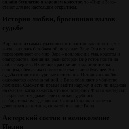
онлайн бесплатно в хорошем качестве
, то «Вир и Зара»
станет для вас настоящим открытием.
История любви, бросившая вызов
судьбе
Вир, один из самых удачливых и талантливых пилотов, чья
жизнь казалась безоблачной, встречает Зару. Эта встреча
переворачивает его мир. Зара – воплощение ума, красоты и
благородства, женщина, ради которой Вир готов пойти на
любые жертвы. Их любовь расцветает под индийским
солнцем, обещая им совместное счастливое будущее. Но
судьба готовит им суровые испытания. История их любви
оказывается окутана тайной, а Вира обвиняют в убийстве
любимой. Сможет ли правда выйти наружу, и есть ли надежда
на счастье, когда кажется, что все потеряно? Фильм мастерски
раскрывает эту драму через призму судебного
разбирательства, где адвокат Самия Сиддики пытается
докопаться до истины, скрытой в сердце Вира.
Актерский состав и великолепие
Индии