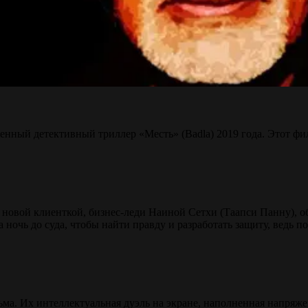
женный детективный триллер «Месть» (Badla) 2019 года. Этот 
с новой клиенткой, бизнес-леди Наиной Сетхи (Таапси Панну), 
на ночь до суда, чтобы найти правду и разработать защиту, ведь 
ьма. Их интеллектуальная дуэль на экране, наполненная напряж