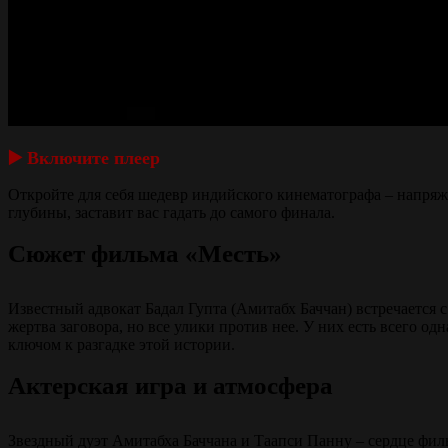
▶️ Включите плеер
Откройте для себя шедевр индийского кинематографа – напря
глубины, заставит вас гадать до самого финала.
Сюжет фильма «Месть»
Известный адвокат Бадал Гупта (Амитабх Баччан) встречается 
жертва заговора, но все улики против нее. У них есть всего од
ключом к разгадке этой истории.
Актерская игра и атмосфера
Звездный дуэт Амитабха Баччана и Таапси Панну – сердце фил