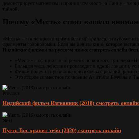
демонстрирует магнетизм и проницательность, а Панну – эмоц
тайной.
Почему «Месть» стоит вашего вниман
«Месть» – это не просто криминальный триллер, а глубокое ис
фрагменты головоломки. Если вы цените кино, которое заставл
Индийские фильмы на русском языке смотреть онлайн бесп
«Месть» – официальный ремейк испанского триллера «Не
Большая часть действия происходит в одной локации, ус
Фильм получил признание критиков за сценарий, режиссу
Это второе совместное появление Амитабха Баччана и Та
Previous
Индийский фильм Изгнанник (2018) смотреть онлайн
Next
Пусть Бог хранит тебя (2020) смотреть онлайн