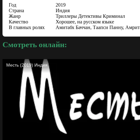
Год
2019
Страна
Индия
Жанр
Триллеры Детективы Криминал
Качество
Хорошее, на русском языке
В главных ролях
Амитабх Баччан, Таапси Панну, Амри
Смотреть онлайн: