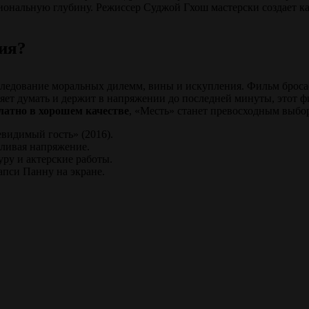
иональную глубину. Режиссер Суджой Гхош мастерски создает к
ия?
следование моральных дилемм, вины и искупления. Фильм бросае
яет думать и держит в напряжении до последней минуты, этот фи
латно в хорошем качестве
, «Месть» станет превосходным выбо
видимый гость» (2016).
иливая напряжение.
ру и актерские работы.
апси Панну на экране.