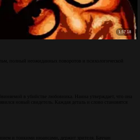
фильм, полный неожиданных поворотов и психологической
обвиняемой в убийстве любовника. Наина утверждает, что она
появился новый свидетель. Каждая деталь и слово становятся
ением и тонкими нюансами, держит зрителя. Баччан