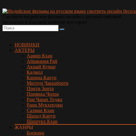
Смотрите индийские фильмы онлайн с русской озвучкой
бесплатно в хорошем качестве все серии
НОВИНКИ
АКТЕРЫ
Аамир Кхан
Айшвария Рай
Акшай Кумар
Каджол
Карина Капур
Митхун Чакраборти
Прити Зинта
Приянка Чопра
Рам Чаран Теджа
Рани Мукхерджи
Салман Кхан
Шахид Капур
Шахрукх Кхан
ЖАНРЫ
Боевики