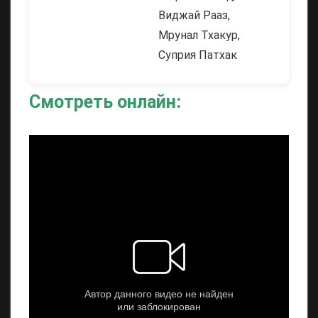
Виджай Рааз,
Мрунал Тхакур,
Суприя Патхак
Смотреть онлайн: